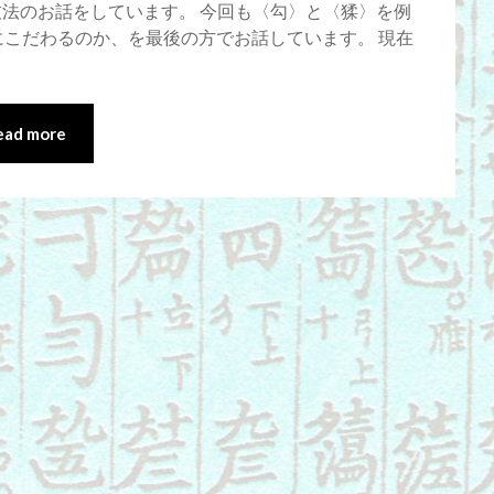
な技法のお話をしています。 今回も〈勾〉と〈猱〉を例
にこだわるのか、を最後の方でお話しています。 現在
ead more