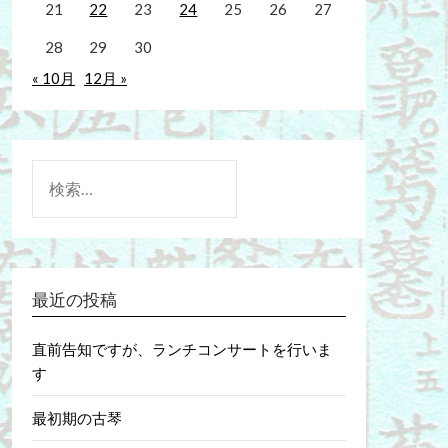
21
22
23
24
25
26
27
28
29
30
« 10月
12月 »
検
索:
最近の投稿
直前告知ですが、ランチコンサートを行いま
す
最初期の古琴