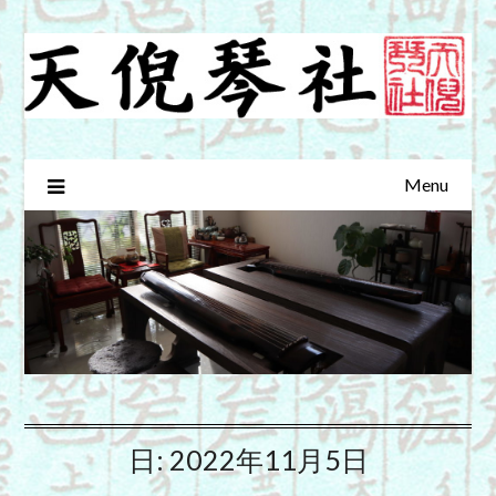
Skip
to
content
Menu
日:
2022年11月5日