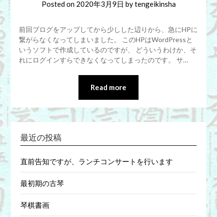
Posted on
2020年3月9日
by
tengeikinsha
前回ブログをアップしてから少しした辺りから、急にHPに
繋がらなくなってしまいました。 このHPはWordPressと
いうソフトで作成しているのですが、 どういうわけか、そ
れにログインすらできなくなってしまったのです。 サ…
Read more
最近の投稿
直前告知ですが、ランチコンサートを行います
最初期の古琴
琴棋書画