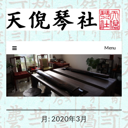
Skip
to
content
Menu
月:
2020年3月