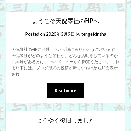
ようこそ天倪琴社のHPへ
Posted on
2020年3月9日
by
tengeikinsha
天倪琴社のHPにお越し下さり誠にありがとうございます。
天倪琴社がどのような琴社か、どんな活動をしているのか
に興味がある方は、 上のメニューから御覧ください。 これ
より下には、ブログ形式の投稿が新しいものから順次表示
され…
Read more
ようやく復旧しました