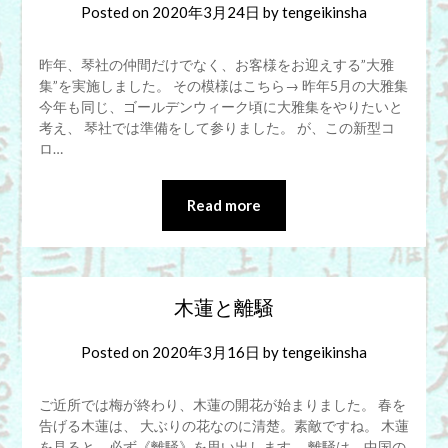
Posted on
2020年3月24日
by
tengeikinsha
昨年、琴社の仲間だけでなく、お客様をお迎えする”大雅
集”を実施しました。 その模様はこちら→ 昨年5月の大雅集
今年も同じ、ゴールデンウィーク頃に大雅集をやりたいと
考え、 琴社では準備をして参りました。 が、この新型コ
ロ…
Read more
木蓮と離騒
Posted on
2020年3月16日
by
tengeikinsha
ご近所では梅が終わり、木蓮の開花が始まりました。 春を
告げる木蓮は、 大ぶりの花なのに清楚。素敵ですね。 木蓮
を見ると、必ず《離騒》を思い出します。 離騒は、中国の