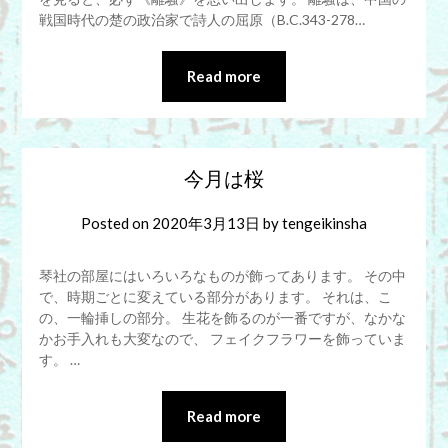
戦国時代の楚の政治家で詩人の屈原（B.C.343-278…
Read more
今月は桜
Posted on
2020年3月13日
by
tengeikinsha
琴社の部屋にはいろいろなものが飾ってあります。 その中
で、時期ごとに変えている部分があります。 それは、こ
の、一輪挿しの部分。 生花を飾るのが一番ですが、なかな
かお手入れも大変なので、 フェイクフラワーを飾っていま
す。 …
Read more