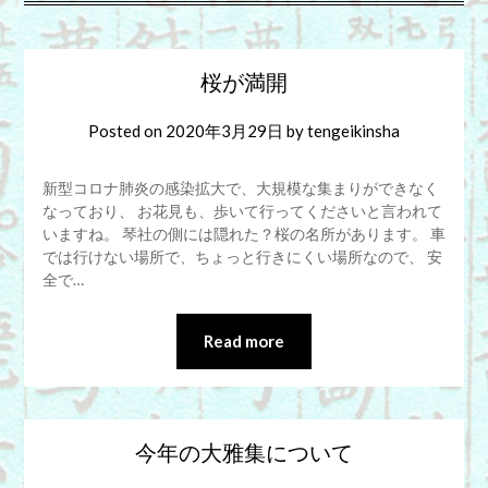
桜が満開
Posted on
2020年3月29日
by
tengeikinsha
新型コロナ肺炎の感染拡大で、大規模な集まりができなく
なっており、 お花見も、歩いて行ってくださいと言われて
いますね。 琴社の側には隠れた？桜の名所があります。 車
では行けない場所で、ちょっと行きにくい場所なので、 安
全で…
Read more
今年の大雅集について