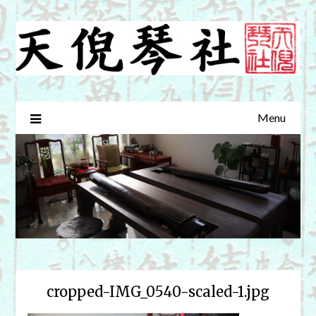
Skip
to
content
Menu
cropped-IMG_0540-scaled-1.jpg