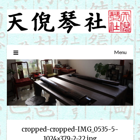
Skip
to
content
Menu
cropped-cropped-IMG_0535-5-
1024×379-2-22.jpg