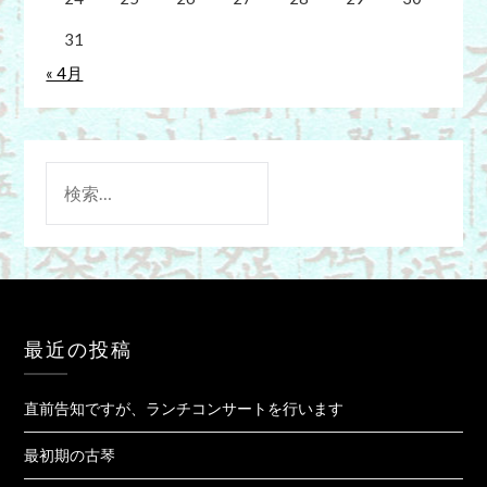
31
« 4月
検
索:
最近の投稿
直前告知ですが、ランチコンサートを行います
最初期の古琴