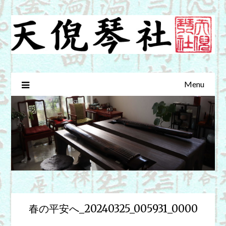
Skip
to
content
Menu
春の平安へ_20240325_005931_0000