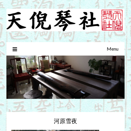
Skip
to
content
Menu
河原雪夜