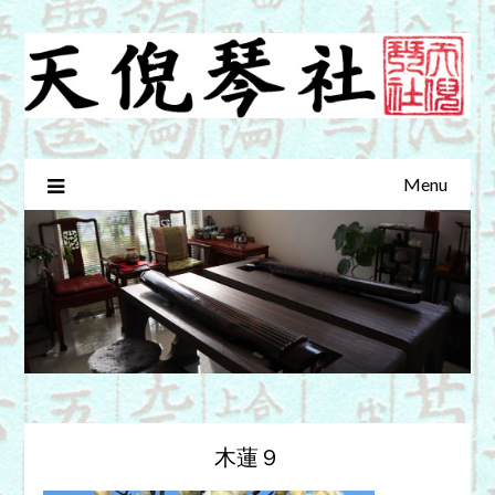
Skip
to
content
Menu
木蓮９