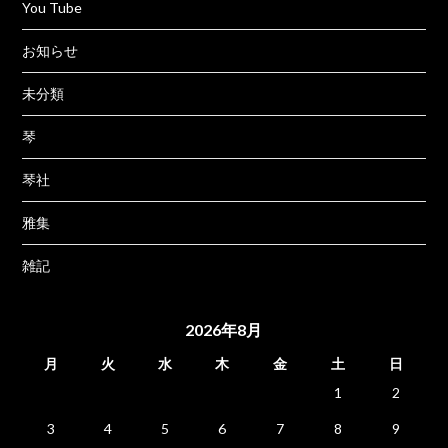
You Tube
お知らせ
未分類
琴
琴社
雅集
雑記
2026年8月
月
火
水
木
金
土
日
1
2
3
4
5
6
7
8
9