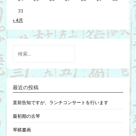
31
« 4月
検
索:
最近の投稿
直前告知ですが、ランチコンサートを行います
最初期の古琴
琴棋書画