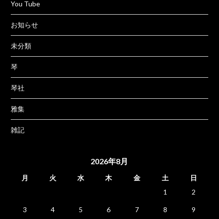
You Tube
お知らせ
未分類
琴
琴社
雅集
雑記
2026年8月
月
火
水
木
金
土
日
1
2
3
4
5
6
7
8
9