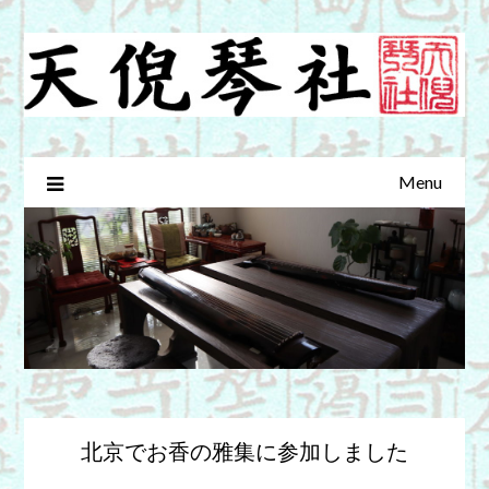
Skip
to
content
Menu
北京でお香の雅集に参加しました