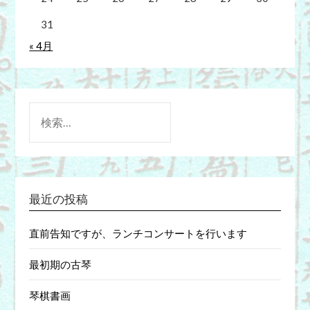
31
« 4月
検
索:
最近の投稿
直前告知ですが、ランチコンサートを行います
最初期の古琴
琴棋書画