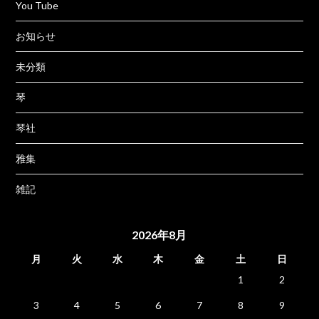
You Tube
お知らせ
未分類
琴
琴社
雅集
雑記
2026年8月
月
火
水
木
金
土
日
1
2
3
4
5
6
7
8
9