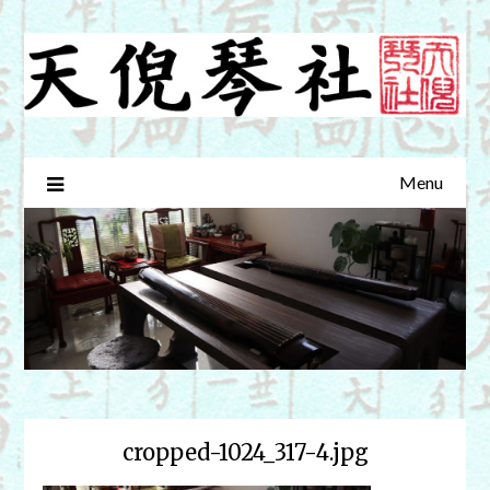
Skip
to
content
Menu
cropped-1024_317-4.jpg